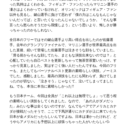
った気持はよくわかる。 フィギュア・ファンだったらマリニン選手の
凄さはよくわかっているけれど、オリンピックはフィギュア・ファン
以外も見るし、鍵山選手に負けて思わず「僕の力はこんなもんじゃな
いんだってば」と言いたくなったんじゃないでしょうか。「そんな事
言ったら怒られそうだから我慢しよう」という思いより、悔しさが勝
っちゃったのかもしれない。
全日本のフリーではその鍵山選手より高い得点を出したのが佐藤選
手。去年のグランプリファイナルで、マリニン選手が世界最高点を出
した直後、続いて登場した佐藤選手は泣きそうな顔をしていました。
「滑る前からそんな顔してたら、まともな演技出来ないのでは？」と
心配していたら自己ベストを更新しちゃって無茶苦茶驚いたっけ。す
っかり見直しました。実はすごく強い人だったんですね。今回のフリ
ーも、またしてもパーソナルベスト更新の素晴らしい演技。ノーミス
でした。感動しました。最高の演技をしたにも関わらず、負けてしま
ったのが切ない。「泣きそう」じゃなくて、泣いてしまってました
ね。でも、本当に本当に素晴らしかった!!
もう日本チーム、今回は全員が「これ以上は無理でしょ」って思う程
の素晴らしい演技をしてくれました。なので、「あの人がダメだっ
た」みたいな事は全くないのですが、なんでもペアでアメリカとカナ
ダが接戦だったそうで、ここで下馬評通りにカナダが上に来ていたら
日本が金メダルだったらしいんですよね。日本は凄かったけれど、ど
うやらアメリカにも予想以上に頑張っちゃった人がいたらしい💦