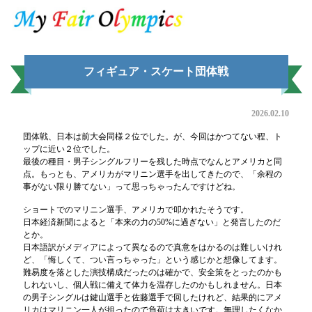
フィギュア・スケート団体戦
2026.02.10
団体戦、日本は前大会同様２位でした。が、今回はかつてない程、ト
ップに近い２位でした。
最後の種目・男子シングルフリーを残した時点でなんとアメリカと同
点。もっとも、アメリカがマリニン選手を出してきたので、「余程の
事がない限り勝てない」って思っちゃったんですけどね。
ショートでのマリニン選手、アメリカで叩かれたそうです。
日本経済新聞によると「本来の力の50%に過ぎない」と発言したのだ
とか。
日本語訳がメディアによって異なるので真意をはかるのは難しいけれ
ど、「悔しくて、つい言っちゃった」という感じかと想像してます。
難易度を落とした演技構成だったのは確かで、安全策をとったのかも
しれないし、個人戦に備えて体力を温存したのかもしれません。日本
の男子シングルは鍵山選手と佐藤選手で回したけれど、結果的にアメ
リカはマリニン一人が担ったので負荷は大きいです。無理したくなか