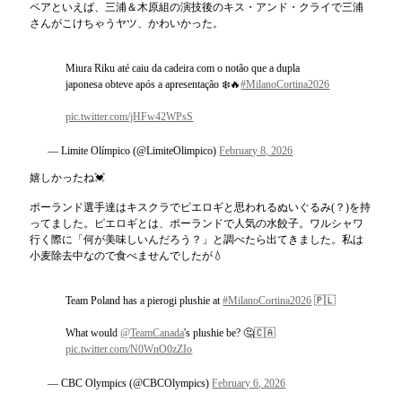
ペアといえば、三浦＆木原組の演技後のキス・アンド・クライで三浦
さんがこけちゃうヤツ、かわいかった。
Miura Riku até caiu da cadeira com o notão que a dupla
japonesa obteve após a apresentação ❄️🔥
#MilanoCortina2026
pic.twitter.com/jHFw42WPsS
— Limite Olímpico (@LimiteOlimpico)
February 8, 2026
嬉しかったね💓
ポーランド選手達はキスクラでピエロギと思われるぬいぐるみ(？)を持
ってました。ピエロギとは、ポーランドで人気の水餃子。ワルシャワ
行く際に「何が美味しいんだろう？」と調べたら出てきました。私は
小麦除去中なので食べませんでしたが💧
Team Poland has a pierogi plushie at
#MilanoCortina2026
🇵🇱
What would
@TeamCanada
's plushie be? 🤔🇨🇦
pic.twitter.com/N0WnO0zZIo
— CBC Olympics (@CBCOlympics)
February 6, 2026